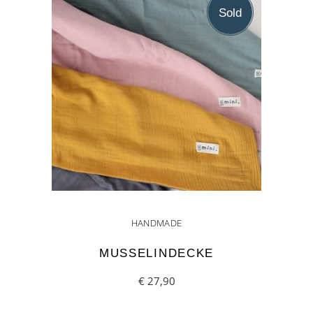
Sold
HANDMADE
MUSSELINDECKE
This
€
27,90
product