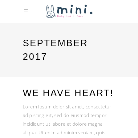
SEPTEMBER
2017
WE HAVE HEART!
Lorem ipsum dolor sit amet, consectetur
adipiscing elit, sed do eiusmod tempor
incididunt ut labore et dolore magna
aliqua. Ut enim ad minim veniam, quis