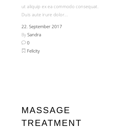
ut aliquip ex ea commodo consequat.
Duis aute irure dolor
22. September 2017
By
Sandra
0
Felicity
MASSAGE
TREATMENT