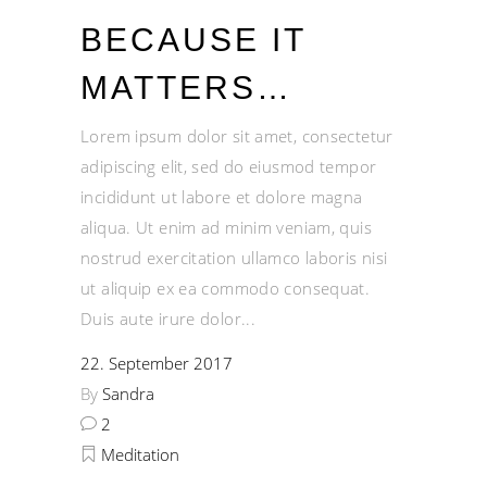
BECAUSE IT
MATTERS…
Lorem ipsum dolor sit amet, consectetur
adipiscing elit, sed do eiusmod tempor
incididunt ut labore et dolore magna
aliqua. Ut enim ad minim veniam, quis
nostrud exercitation ullamco laboris nisi
ut aliquip ex ea commodo consequat.
Duis aute irure dolor
22. September 2017
By
Sandra
2
Meditation