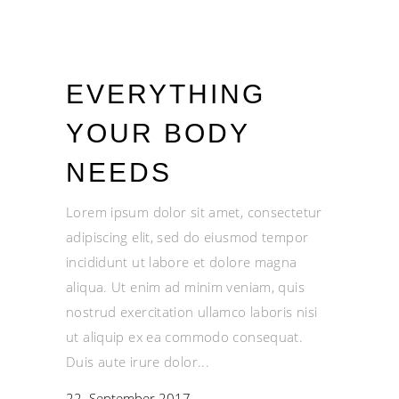
EVERYTHING
YOUR BODY
NEEDS
Lorem ipsum dolor sit amet, consectetur
adipiscing elit, sed do eiusmod tempor
incididunt ut labore et dolore magna
aliqua. Ut enim ad minim veniam, quis
nostrud exercitation ullamco laboris nisi
ut aliquip ex ea commodo consequat.
Duis aute irure dolor
22. September 2017