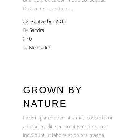
Duis aute irure dolor
22. September 2017
By
Sandra
0
Meditation
GROWN BY
NATURE
Lorem ipsum dolor sit amet, consectetur
adipiscing elit, sed do eiusmod tempor
incididunt ut labore et dolore magna