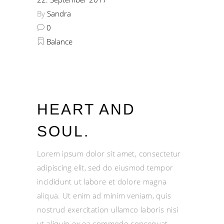
By
Sandra
0
Balance
HEART AND
SOUL.
Lorem ipsum dolor sit amet, consectetur
adipiscing elit, sed do eiusmod tempor
incididunt ut labore et dolore magna
aliqua. Ut enim ad minim veniam, quis
nostrud exercitation ullamco laboris nisi
ut aliquip ex ea commodo consequat.