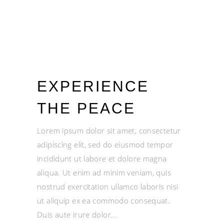
EXPERIENCE
THE PEACE
Lorem ipsum dolor sit amet, consectetur
adipiscing elit, sed do eiusmod tempor
incididunt ut labore et dolore magna
aliqua. Ut enim ad minim veniam, quis
nostrud exercitation ullamco laboris nisi
ut aliquip ex ea commodo consequat.
Duis aute irure dolor