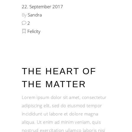
22. September 2017
By
Sandra
2
Felicity
THE HEART OF
THE MATTER
Lorem ipsum dolor sit amet, consectetur
adipiscing elit, sed do eiusmod tempor
incididunt ut labore et dolore magna
aliqua. Ut enim ad minim veniam, quis
nostrud exercitation ullamco laboris nisi