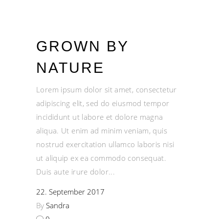
GROWN BY
NATURE
Lorem ipsum dolor sit amet, consectetur
adipiscing elit, sed do eiusmod tempor
incididunt ut labore et dolore magna
aliqua. Ut enim ad minim veniam, quis
nostrud exercitation ullamco laboris nisi
ut aliquip ex ea commodo consequat.
Duis aute irure dolor
22. September 2017
By
Sandra