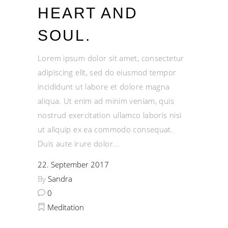
HEART AND
SOUL.
Lorem ipsum dolor sit amet, consectetur
adipiscing elit, sed do eiusmod tempor
incididunt ut labore et dolore magna
aliqua. Ut enim ad minim veniam, quis
nostrud exercitation ullamco laboris nisi
ut aliquip ex ea commodo consequat.
Duis aute irure dolor
22. September 2017
By
Sandra
0
Meditation