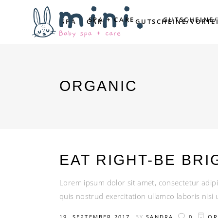
SPA + CARE
GUTSCHEINE
SPA + CARE
GUTSCHEINE/VORTE
ORGANIC
EAT RIGHT-BE BRI
Lorem ipsum dolor sit amet, consectetur adipi
quis nostrud exercitation ullamco laboris nis
19. SEPTEMBER 2017
BY
SANDRA
0
OR