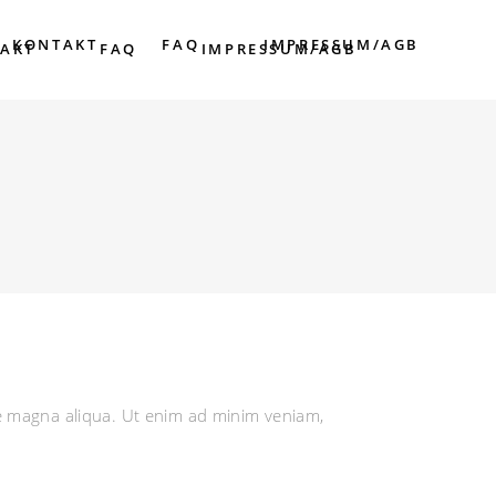
KONTAKT
FAQ
IMPRESSUM/AGB
AKT
FAQ
IMPRESSUM/AGB
re magna aliqua. Ut enim ad minim veniam,