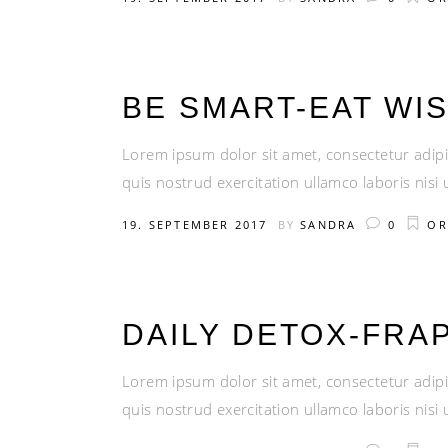
BE SMART-EAT WI
Lorem ipsum dolor sit amet, consectetur adipi
quis nostrud exercitation ullamco laboris nis
19. SEPTEMBER 2017
BY
SANDRA
0
OR
DAILY DETOX-FRA
Lorem ipsum dolor sit amet, consectetur adipi
quis nostrud exercitation ullamco laboris nis