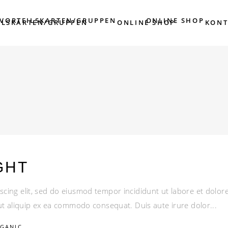
/VORTEILSKARTEN/GRUPPEN
ONLINE SHOP
ILSKARTEN/GRUPPEN
ONLINE SHOP
KONT
GHT
scing elit, sed do eiusmod tempor incididunt ut labore et dolo
i ut aliquip ex ea commodo consequat. Duis aute irure dolor
GANIC