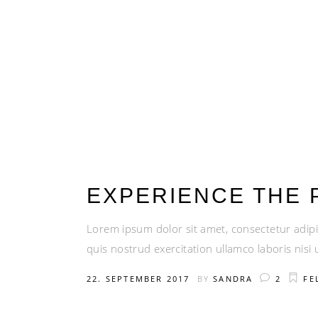
EXPERIENCE THE 
Lorem ipsum dolor sit amet, consectetur adipi
quis nostrud exercitation ullamco laboris nis
22. SEPTEMBER 2017
BY
SANDRA
2
FE