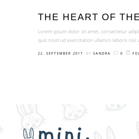
THE HEART OF TH
Lorem ipsum dolor sit amet, consectetur adipi
quis nostrud exercitation ullamco laboris nis
22. SEPTEMBER 2017
BY
SANDRA
0
FE