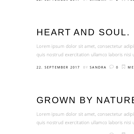
HEART AND SOUL.
Lorem ipsum dolor sit amet, consectetur adipi
quis nostrud exercitation ullamco laboris nis
22. SEPTEMBER 2017
BY
SANDRA
0
ME
GROWN BY NATUR
Lorem ipsum dolor sit amet, consectetur adipi
quis nostrud exercitation ullamco laboris nis