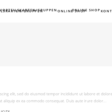
/VORTEILSKARTEN/GRUPPEN
ONLINE SHOP
ILSKARTEN/GRUPPEN
ONLINE SHOP
KONT
scing elit, sed do eiusmod tempor incididunt ut labore et dolo
i ut aliquip ex ea commodo consequat. Duis aute irure dolor
LICITY