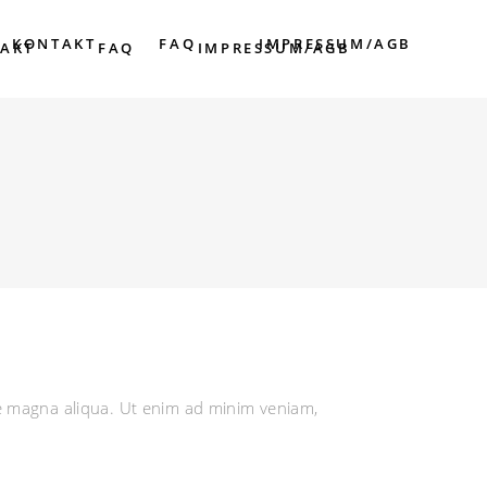
KONTAKT
FAQ
IMPRESSUM/AGB
AKT
FAQ
IMPRESSUM/AGB
re magna aliqua. Ut enim ad minim veniam,