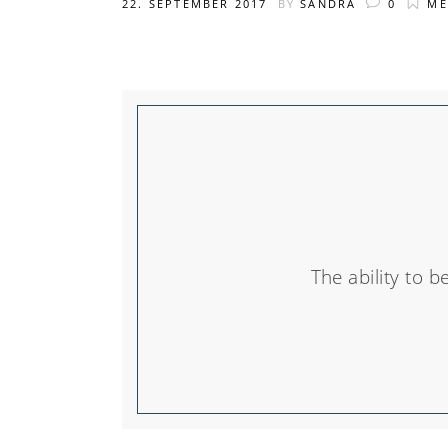
22. SEPTEMBER 2017
BY
SANDRA
0
ME
The ability to 