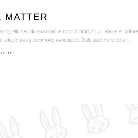
E MATTER
scing elit, sed do eiusmod tempor incididunt ut labore et dolo
i ut aliquip ex ea commodo consequat. Duis aute irure dolor
LICITY