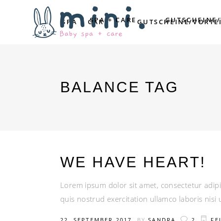
SPA + CARE
GUTSCHEINE
SPA + CARE
GUTSCHEINE/VORTE
BALANCE TAG
WE HAVE HEART!
Lorem ipsum dolor sit amet, consectetur adipi
quis nostrud exercitation ullamco laboris nis
22. SEPTEMBER 2017
BY
SANDRA
2
FE