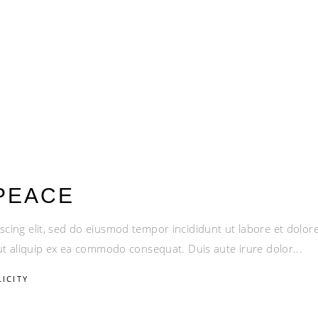
PEACE
scing elit, sed do eiusmod tempor incididunt ut labore et dolo
i ut aliquip ex ea commodo consequat. Duis aute irure dolor
LICITY